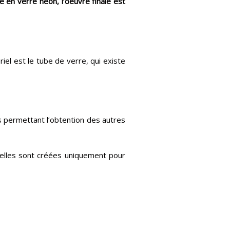
 en verre néon, l’oeuvre finale est
el est le tube de verre, qui existe
és permettant l’obtention des autres
 elles sont créées uniquement pour