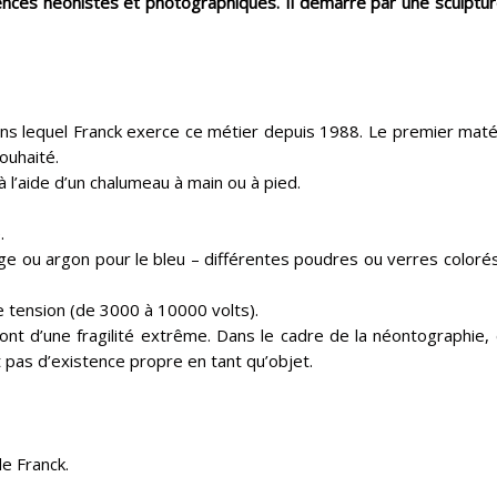
iences néonistes et photographiques. Il démarre par une sculpture
ns lequel Franck exerce ce métier depuis 1988. Le premier matéri
ouhaité.
à l’aide d’un chalumeau à main ou à pied.
.
rouge ou argon pour le bleu – différentes poudres ou verres color
e tension (de 3000 à 10000 volts).
nt d’une fragilité extrême. Dans le cadre de la néontographie,
 pas d’existence propre en tant qu’objet.
e Franck.