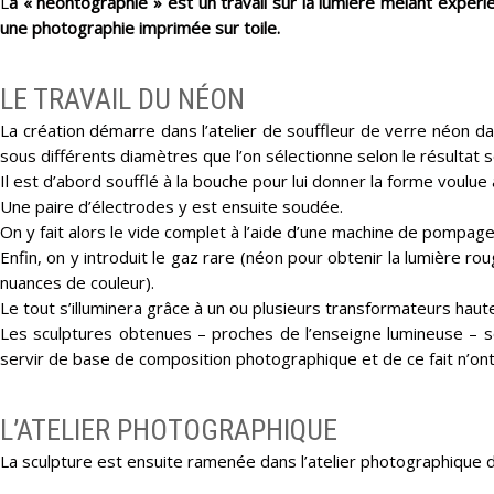
L
a « néontographie » est un travail sur la lumière mêlant expér
une photographie imprimée sur toile.
LE TRAVAIL DU NÉON
La création démarre dans l’atelier de souffleur de verre néon da
sous différents diamètres que l’on sélectionne selon le résultat s
Il est d’abord soufflé à la bouche pour lui donner la forme voulue 
Une paire d’électrodes y est ensuite soudée.
On y fait alors le vide complet à l’aide d’une machine de pompage
Enfin, on y introduit le gaz rare (néon pour obtenir la lumière 
nuances de couleur).
Le tout s’illuminera grâce à un ou plusieurs transformateurs haut
Les sculptures obtenues – proches de l’enseigne lumineuse – so
servir de base de composition photographique et de ce fait n’ont
L’ATELIER PHOTOGRAPHIQUE
La sculpture est ensuite ramenée dans l’atelier photographique d